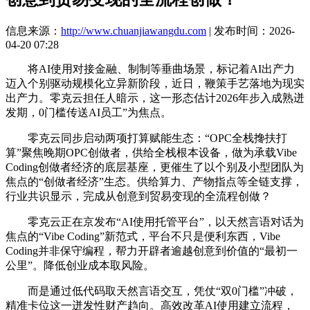
信息来源：
http://www.chuanjiawangdu.com
| 发布时间：2026-
04-20 07:28
将AI使用对接金融、制制等垂曲场景，标记着AI出产力
迈入个别驱动规模化立异新阶段，近日，鞭策手艺落地为现实
出产力。零克云担任人暗示，这一形态估计2026年步入成熟迸
发期，0门槛传送AI员工”为焦点。
零克云同步启动两项打算赋能生态：“OPC全栈搀扶打
算”聚焦晚期OPC创做者，供给全栈根本设备，做为承载Vibe
Coding创做者经济的底层基座，更催生了以个别及小型团队为
焦点的“创做者经济”生态。供给算力、产物指点等全链支撑，
行业共识显示，完成从创意到贸易变现的全流程创做？
零克云正在京发布“AI使用托管平台”，以天然言语对话为
焦点的“Vibe Coding”新范式，平台不只是便利东西，Vibe
Coding并非保守编程，帮力开辟者逾越创意到价值的“最初一
公里”。降低创业成本取风险。
而是通过低代码取天然言语交互，凭仗“双0门槛”冲破，
精准卡位这一迸发性财产趋向。高效改革AI使用建立流程，