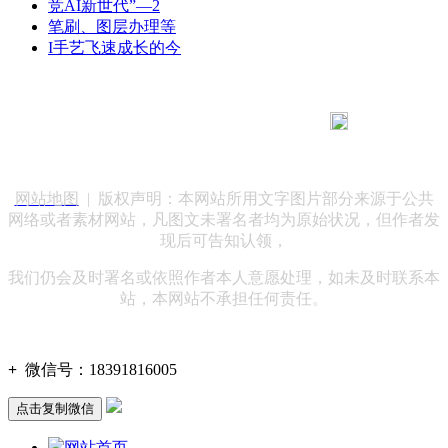
竞AI新世代”—2
笔刷、图层办理等
I手艺飞速成长的今
183 9181 6005
客服热线：
客服QQ：10014803 公司地址：陕西省咸阳市秦都区世纪大
道华宇双子星A座 法律顾问：陕西润丰律师事务所
网站地图
| 版权声明：本网站所用文字图片部分来源于公共
网络或者素材网站，凡图文未署名者均为原始状况，但作者发
现后可告知认领，
我们仍会及时署名或依照作者本人意愿处理，如未及时联系本
站，本网站不承担任何责任。
+
微信号：
18391816005
点击复制微信
网站首页