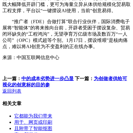
既大幅降低开辟门槛，更可为海量立异从体供给规模化贸易取
工程支撑，平台以“一键摆设AI使用，当前“创意易得。
“推广者（FDE）合做打算”联合行业伙伴，国际消费电子
展将“智能体”的将来推向台前，开辟者受困于摆设复杂、贸易
闭环缺失的“工程鸿沟”，无望孕育万亿级市场及数百万“一人
公司”（OPC）模式超等个别。1月17日，摆设维艰”是核肉痛
点，难以将AI创意为不变盈利的正在线办事。
来源：中国互联网信息中心
上一篇：
中的成本劣势进一步凸显
下一篇：
为创做者供给可
视化的创意标的目的参
返回列表
相关文章
它都能为我们带来
用于、网页或印刷
且附带了智能抠图