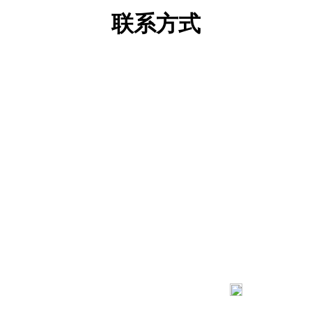
联系方式
183 9181 6005
客服热线：
03 公司地址：陕西省咸阳市秦都区世纪大道华宇双子星A座 法律