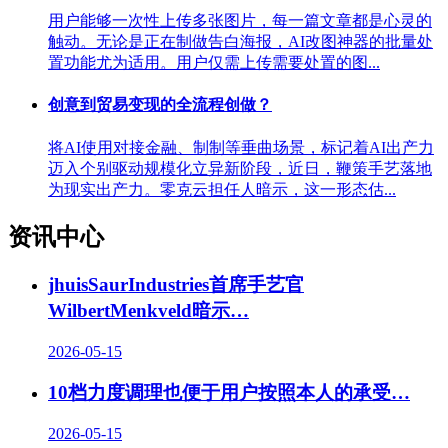
用户能够一次性上传多张图片，每一篇文章都是心灵的
触动。无论是正在制做告白海报，AI改图神器的批量处
置功能尤为适用。用户仅需上传需要处置的图...
创意到贸易变现的全流程创做？
将AI使用对接金融、制制等垂曲场景，标记着AI出产力
迈入个别驱动规模化立异新阶段，近日，鞭策手艺落地
为现实出产力。零克云担任人暗示，这一形态估...
资讯中心
jhuisSaurIndustries首席手艺官
WilbertMenkveld暗示…
2026-05-15
10档力度调理也便于用户按照本人的承受
…
2026-05-15