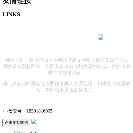
友情链接
LINKS
183 9181 6005
客服热线：
客服QQ：10014803 公司地址：陕西省咸阳市秦都区世纪大
道华宇双子星A座 法律顾问：陕西润丰律师事务所
网站地图
| 版权声明：本网站所用文字图片部分来源于公共
网络或者素材网站，凡图文未署名者均为原始状况，但作者发
现后可告知认领，
我们仍会及时署名或依照作者本人意愿处理，如未及时联系本
站，本网站不承担任何责任。
+
微信号：
18391816005
点击复制微信