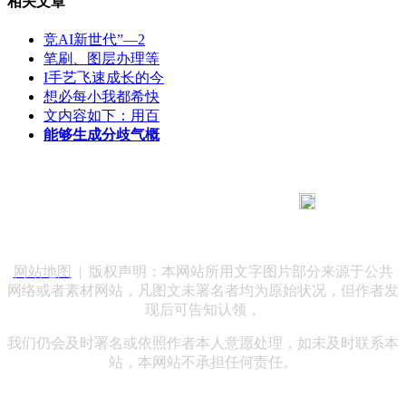
相关文章
竞AI新世代”—2
笔刷、图层办理等
I手艺飞速成长的今
想必每小我都希快
文内容如下：用百
能够生成分歧气概
183 9181 6005
客服热线：
客服QQ：10014803 公司地址：陕西省咸阳市秦都区世纪大
道华宇双子星A座 法律顾问：陕西润丰律师事务所
网站地图
| 版权声明：本网站所用文字图片部分来源于公共
网络或者素材网站，凡图文未署名者均为原始状况，但作者发
现后可告知认领，
我们仍会及时署名或依照作者本人意愿处理，如未及时联系本
站，本网站不承担任何责任。