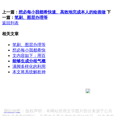
上一篇：
想必每小我都希快速、高效地完成本人的绘画做
下
一篇：
笔刷、图层办理等
返回列表
相关文章
笔刷、图层办理等
想必每小我都希快
文内容如下：用百
能够生成分歧气概
满脚多样化的利用
本文将系统解析神
183 9181 6005
客服热线：
客服QQ：10014803 公司地址：陕西省咸阳市秦都区世纪大
道华宇双子星A座 法律顾问：陕西润丰律师事务所
网站地图
| 版权声明：本网站所用文字图片部分来源于公共