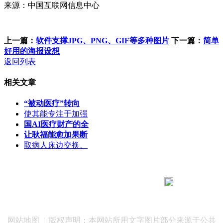
来源：中国互联网信息中心
上一篇：
软件支撑JPG、PNG、GIF等多种图片
下一篇：
简单
好用的海报设想
返回列表
相关文章
“被动医疗”转向
使其能专注于加强
国AI医疗财产的全
让耿福能愈加果断
取病人床边交换、
183 9181 6005
客服热线：
客服QQ：10014803 公司地址：陕西省咸阳市秦都区世纪大
道华宇双子星A座 法律顾问：陕西润丰律师事务所
网站地图
| 版权声明：本网站所用文字图片部分来源于公共