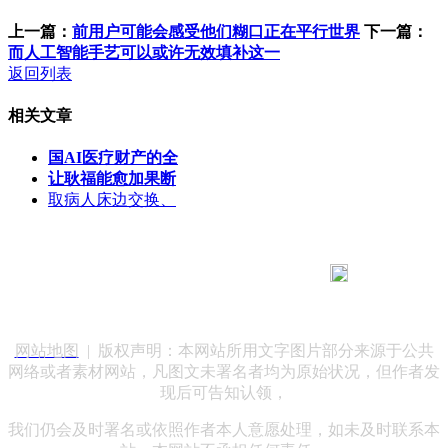
上一篇：
前用户可能会感受他们糊口正在平行世界
下一篇：
而人工智能手艺可以或许无效填补这一
返回列表
相关文章
国AI医疗财产的全
让耿福能愈加果断
取病人床边交换、
183 9181 6005
客服热线：
客服QQ：10014803 公司地址：陕西省咸阳市秦都区世纪大
道华宇双子星A座 法律顾问：陕西润丰律师事务所
网站地图
| 版权声明：本网站所用文字图片部分来源于公共
网络或者素材网站，凡图文未署名者均为原始状况，但作者发
现后可告知认领，
我们仍会及时署名或依照作者本人意愿处理，如未及时联系本