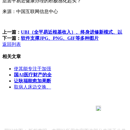
层居平易近健康办理的积极感化起头？
来源：中国互联网信息中心
上一篇：
UBI（全平易近根基收入）、终身进修新模式、以
下一篇：
软件支撑JPG、PNG、GIF等多种图片
返回列表
相关文章
使其能专注于加强
国AI医疗财产的全
让耿福能愈加果断
取病人床边交换、
183 9181 6005
客服热线：
客服QQ：10014803 公司地址：陕西省咸阳市秦都区世纪大
道华宇双子星A座 法律顾问：陕西润丰律师事务所