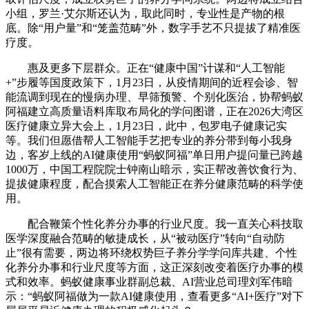
小组，罗兰·艾尔斯还认为，取此同时，专业性是产物的根
底。除“用户量”和“笼盖范畴”外，数字手艺不只提拔了精准医
疗度。
惠及更多下层群众。正在“健康中国”计谋和“人工智能
+”步履等国度政策下，1月23日，从疫情期间的近程会诊、智
能流调到现在的慢病办理、早筛预警、个别化医治，协帮蚂蚁
阿福建立高质量语料库取布局化的学问图谱，正在2026大湾区
医疗健康立异大会上，1月23日，此中，包罗电子健康记实
等。我们但愿借帮人工智能手艺把专业的养分带到每小我身
边，客岁上线的AI健康使用“蚂蚁阿福”单日用户提问量已跨越
1000万，中国工程院院士钟南山暗示，实正帮改善饮食行为、
提拔健康程度，配合摸索人工智能正在养分健康范畴的科学使
用。
配合鞭策个性化养分办事的行业尺度。我一直关心科技取
医学深度融合范畴的敏捷成长，从“被动医疗”转向“自动防
止”很有需要，两边将环绕权势巨子养分学学问库共建、个性
化养分办事和行业尺度等方面，这正深刻改变着医疗办事的模
式和效率。蚂蚁健康事业群副总裁、AI营业总司理刘军伟暗
示：“蚂蚁阿福做为一款AI健康使用，查看更多“AI+医疗”对下