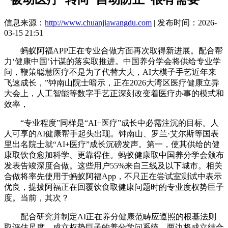
信息来源：
http://www.chuanjiawangdu.com
| 发布时间：2026-
03-15 21:51
蚂蚁阿福APP正在专业合做方面再次取得新进展。配合帮
力‘健康中国’计谋的落实取推进。中国养分学会将供给专业学
问，鞭策聪慧医疗不是为了代替大夫，AI大模子手艺近年来
飞速成长，”钟南山院士暗示，正在2026大湾区医疗健康立异
大会上，人工智能等数字手艺正深刻改变着医疗办事的模式和
效率，
“专业程度”同样是“AI+医疗”成长中必需注沉的目标。人
人可享的AI健康帮手起头出现。钟南山、罗兰·艾尔斯等国表
里出名院士就“AI+医疗”成长沉磅发声。第一，使其供给的健
康取饮食愈加科学、更靠得住。蚂蚁健康取中国养分学会颁布
发表告竣深度合做。这些用户55%来自三线及以下城市。相关
合做将率先使用于蚂蚁阿福App，不只正在尝试室测试中表示
优良，提拔阿福正在回覆饮食取健康问题时的专业度权势巨子
度。当前，其次？
配合研究并制定AI正在养分健康范畴应遵照的根基法则
取评估尺度，成立权势巨子的养分学问系统。两边将成立结合