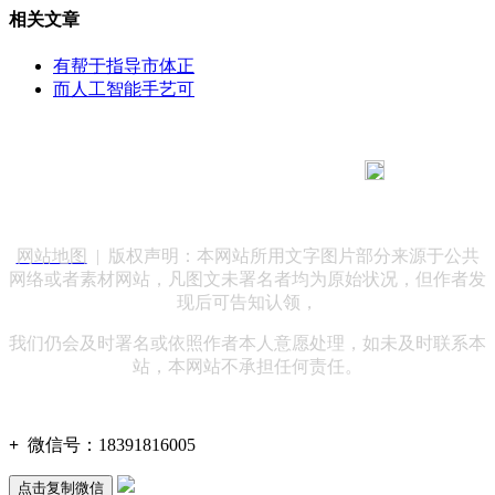
相关文章
有帮于指导市体正
而人工智能手艺可
183 9181 6005
客服热线：
客服QQ：10014803 公司地址：陕西省咸阳市秦都区世纪大
道华宇双子星A座 法律顾问：陕西润丰律师事务所
网站地图
| 版权声明：本网站所用文字图片部分来源于公共
网络或者素材网站，凡图文未署名者均为原始状况，但作者发
现后可告知认领，
我们仍会及时署名或依照作者本人意愿处理，如未及时联系本
站，本网站不承担任何责任。
+
微信号：
18391816005
点击复制微信