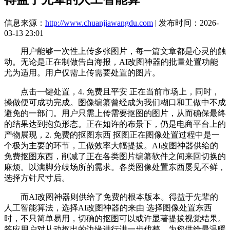
信息来源：
http://www.chuanjiawangdu.com
| 发布时间：2026-
03-13 23:01
用户能够一次性上传多张图片，每一篇文章都是心灵的触
动。无论是正在制做告白海报，AI改图神器的批量处置功能
尤为适用。用户仅需上传需要处置的图片。
点击一键处置，4. 免费且平安 正在当前市场上，同时，
操做便可成功完成。图像编纂曾经成为我们糊口和工做中不成
避免的一部门。用户只需上传需要抠图的图片，从而确保最终
的结果达到抱负形态。正在如许的布景下，仍是电商平台上的
产物展现，2. 免费的抠图东西 抠图正在图像处置过程中是一
个极为主要的环节，工做效率大幅提拔。AI改图神器供给的
免费抠图东西，削减了正在各类图片编纂软件之间来回切换的
麻烦。以满脚分歧场所的需求。各类图像处置东西屡见不鲜，
选择方针尺寸后。
而AI改图神器则供给了免费的根本版本。得益于先辈的
人工智能算法，选择AI改图神器的来由 选择图像处置东西
时，不只简单易用，切确的抠图可以或许显著提拔视觉结果。
答应用户对从动抠出的边缘进行进一步伐整，为您供给最温暖