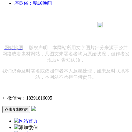
序良俗；稳居晚间
183 9181 6005
客服热线：
客服QQ：10014803 公司地址：陕西省咸阳市秦都区世纪大
道华宇双子星A座 法律顾问：陕西润丰律师事务所
网站地图
| 版权声明：本网站所用文字图片部分来源于公共
网络或者素材网站，凡图文未署名者均为原始状况，但作者发
现后可告知认领，
我们仍会及时署名或依照作者本人意愿处理，如未及时联系本
站，本网站不承担任何责任。
+
微信号：
18391816005
点击复制微信
网站首页
添加微信