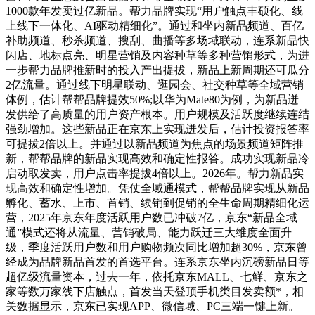
1000款年发卖过亿新品。帮力品牌实现“用户触点丰硕化、线
上线下一体化、AI驱动精细化”。通过和坐内新品频道、百亿
补助频道、秒杀频道、搜刮、曲播等多场域联动，连系新品快
闪店、地标点亮、明星营销及内容种草等多种营销形式，为进
一步帮力品牌推新时的投入产出提拔，新品上新周期还可瓜分
2亿流量。通过线下明星联动、逛园会、社交种草等全域营销
体例，估计帮帮品牌提效50%;以华为Mate80为例，为新品迸
发供给了高质量的用户资产根本。用户规模及活跃度继续连结
强劲增加。这些新品正在京东上实现迸发后，估计投资报答率
可提拔2倍以上。并通过以新品频道为焦点的场景频道矩阵推
新，帮帮品牌的新品实现高效和确定性报答。成功实现新品冷
启动取发卖，用户点击率提拔4倍以上。2026年。帮力新品实
现高效和确定性增加。凭仗全域通模式，帮帮品牌实现从新品
孵化、蓄水、上市、首销、续销到促销的全生命周期精细化运
营，2025年京东年度活跃用户数已冲破7亿，京东“新品全域
通”模式还将从流量、营销破局、能力跃迁三大维度全面升
级，季度活跃用户数和用户购物频次同比增加超30%，京东曾
经成为品牌新品首发的首选平台。连系京东坐内沉磅新品日等
超亿级流量资本，过去一年，依托京东MALL、七鲜、京东之
家等数万家线下店触点，首发当天登顶手机类目发卖额*，相
关数据显示，京东已实现APP、微信域、PC三端一键上新。