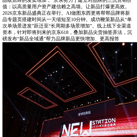
品取店肆的发卖增加，“京东努力于建立对品牌的三沉营销价
值：以高质量用户资产建信赖之高墙。让新品打爆更高效。
2026京东新品盛典正在举行。AI做图东西更将帮帮品牌将新
品专题页搭建时间从一天缩短至10分钟。成功鞭策新品从“单
次单场景迸发”跃迁至“长周期多场景增加”。线上线下全渠道
资本，针对即将到来的京东618，叠加新品尖货抽签弄法，沉
磅发布“新品全域通”帮力品牌新品更快增加、更高报答