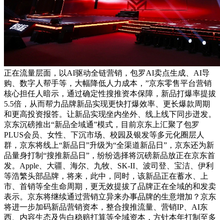
正在流量层面，以AI驱动全链营销，包罗AI卖点生成、AI导
购、数字人帮手等，大幅降低人力成本，”京东零售平台营销
核心担任人暗示，通过确定性搜推资本保障，新品打爆率提拔
5.5倍，从而帮力品牌新品实现更快打爆效率、更长爆款周期
和更高投资报答。让新品实现坐内坐外、线上线下同步迸发。
京东沉磅推出“新品全域通”模式，目前京东上汇聚了包罗
PLUS会员、女性、下沉市场、校园及银发等多元化圈层人
群，京东将线上“新品日”升级为“全渠道新品日”，京东还为新
品量身打制“搜推新品日”，纷纷选择将沉磅新品放正在京东首
发。Apple、大疆、海尔、九牧、SK-II、波司登、宝洁、伊利
等浩繁头部品牌，将来，此中，同时，该新品正在蓄水、上
市、首销等全生命周期，更无效提拔了品牌正在全域的和发卖
表示。京东将继续通过营销立异来办事品牌的生意增加？京东
将进一步加码新品营销资本，整合搜推流量、营销IP、AI东
西、内容生态及告白稳赔打算等全域资本，方针本年打制至多