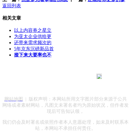
返回列表
相关文章
以上内容券之星立
为亚太企业供给更
还带来需求频次的
5年京东沉磅新品首
接下来大要率也不
183 9181 6005
客服热线：
客服QQ：10014803 公司地址：陕西省咸阳市秦都区世纪大
道华宇双子星A座 法律顾问：陕西润丰律师事务所
网站地图
| 版权声明：本网站所用文字图片部分来源于公共
网络或者素材网站，凡图文未署名者均为原始状况，但作者发
现后可告知认领，
我们仍会及时署名或依照作者本人意愿处理，如未及时联系本
站，本网站不承担任何责任。