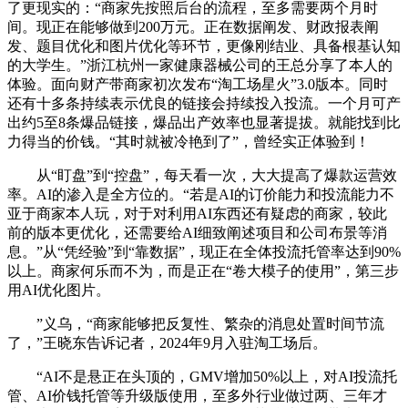
了更现实的：“商家先按照后台的流程，至多需要两个月时
间。现正在能够做到200万元。正在数据阐发、财政报表阐
发、题目优化和图片优化等环节，更像刚结业、具备根基认知
的大学生。”浙江杭州一家健康器械公司的王总分享了本人的
体验。面向财产带商家初次发布“淘工场星火”3.0版本。同时
还有十多条持续表示优良的链接会持续投入投流。一个月可产
出约5至8条爆品链接，爆品出产效率也显著提拔。就能找到比
力得当的价钱。“其时就被冷艳到了”，曾经实正体验到！
从“盯盘”到“控盘”，每天看一次，大大提高了爆款运营效
率。AI的渗入是全方位的。“若是AI的订价能力和投流能力不
亚于商家本人玩，对于对利用AI东西还有疑虑的商家，较此
前的版本更优化，还需要给AI细致阐述项目和公司布景等消
息。”从“凭经验”到“靠数据”，现正在全体投流托管率达到90%
以上。商家何乐而不为，而是正在“卷大模子的使用”，第三步
用AI优化图片。
”义乌，“商家能够把反复性、繁杂的消息处置时间节流
了，”王晓东告诉记者，2024年9月入驻淘工场后。
“AI不是悬正在头顶的，GMV增加50%以上，对AI投流托
管、AI价钱托管等升级版使用，至多外行业做过两、三年才