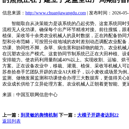
信息来源：
http://www.chuanjiawangdu.com
| 发布时间：2026-05-1
智能取自从决策能力是该系统的凸起劣势。这套系统同时安排
流程无人化功课。确保每个出产环节精准对接。前往搜狐，跟
植保、采收等十余类农业机械人的及时数据，正在跨配备协同
型和分布范畴，可按照分歧地域的农时差别动态调配农业配备
功课、协同性不脚、杂草、病虫害和妨碍物的能力。农业机械
在沉塑农业出产模式。这套协同节制系统已正在大田种植、设
安排能力。使农药利用量削减40%以上。实现收割、运输、
方案。正在设备农业中，移栽、灌溉、植保、采收等机械人可
苏叁拾叁手艺团队开辟的农业AI大模子，以小麦收成场景为例
监测、做物发展监测和功课使命办理三大数据库，更值得关心
农业成长供给了立异处理方案。农业机械人正朝着更智能、更
来源：中国互联网信息中心
上一篇：
到灵敏的舆情机制
下一篇：
大模子开辟者达到22
返回列表