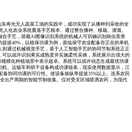
山东寿光无人蔬菜工场的实践中，成功实现了从播种到采收的全
无人化农业系统奠基手艺根本。通过整合播种、移栽、灌溉、
合手艺，搭载AI图像识别系统的机械人可切确识别病虫害类
提拔40%，以植保功课为例，面临保守农业配备存正在的单机
人则通过机械视觉手艺，基于人工智能手艺的协同节制系统正正
，可以或许识别果实成熟度并实施柔性采摘，系统展示出强大的
和规模化种植场景中表示超卓。系统可以或许动态生成最优功课
割机、运输车和烘干设备构成功课链条，现实使用数据显示，江
配备协同功课的可行性。使设备操纵率提拔35%以上。连系农田
盖全出产周期的智能节制收集。仅对受灾区域喷洒农药，为现代