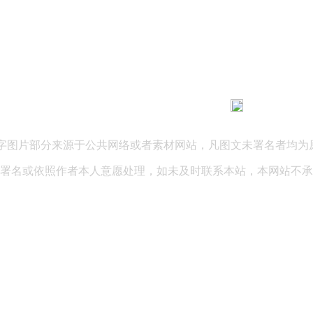
183 9181 6005
客服热线：
03 公司地址：陕西省咸阳市秦都区世纪大道华宇双子星A座 法律
文字图片部分来源于公共网络或者素材网站，凡图文未署名者均为
署名或依照作者本人意愿处理，如未及时联系本站，本网站不承