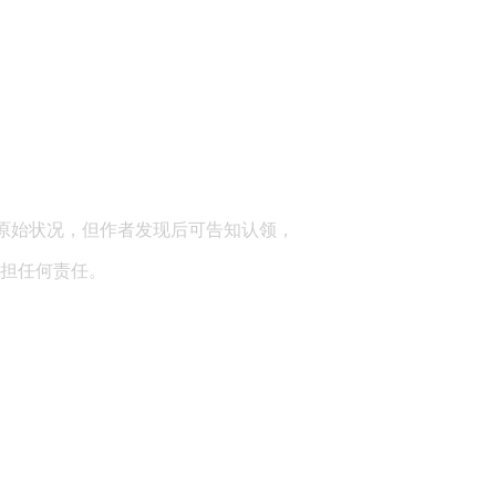
顾问：陕西润丰律师事务所
原始状况，但作者发现后可告知认领，
担任何责任。