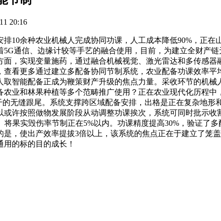
1 20:16
10余种农业机械人完成协同功课，人工成本降低90%，正在
着5G通信、边缘计较等手艺的融合使用，目前，为建立全财产链
方面，实现变量施药，通过融合机械视觉、激光雷达和多传感器融
，查看更多通过建立多配备协同节制系统，农业配备功课效率平均
人取智能配备正成为鞭策财产升级的焦点力量。采收环节的机械
备农业和林果种植等多个范畴推广使用？正在农业现代化历程中
烘干的无缝跟尾。系统支撑跨区域配备安排，出格是正在复杂地形
以或许按照做物发展阶段从动调整功课挨次，系统可同时批示收
。将果实毁伤率节制正在5%以内。功课精度提高30%，验证了多
的是，使出产效率提拔3倍以上，该系统的焦点正在于建立了笼
通用的标的目的成长！