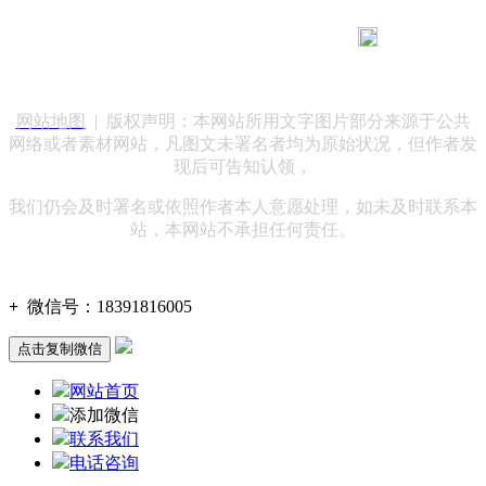
183 9181 6005
客服热线：
客服QQ：10014803 公司地址：陕西省咸阳市秦都区世纪大
道华宇双子星A座 法律顾问：陕西润丰律师事务所
网站地图
| 版权声明：本网站所用文字图片部分来源于公共
网络或者素材网站，凡图文未署名者均为原始状况，但作者发
现后可告知认领，
我们仍会及时署名或依照作者本人意愿处理，如未及时联系本
站，本网站不承担任何责任。
+
微信号：
18391816005
点击复制微信
网站首页
添加微信
联系我们
电话咨询