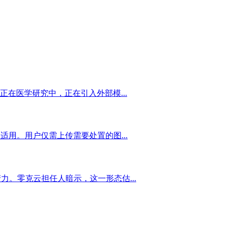
在医学研究中，正在引入外部模...
用。用户仅需上传需要处置的图...
。零克云担任人暗示，这一形态估...