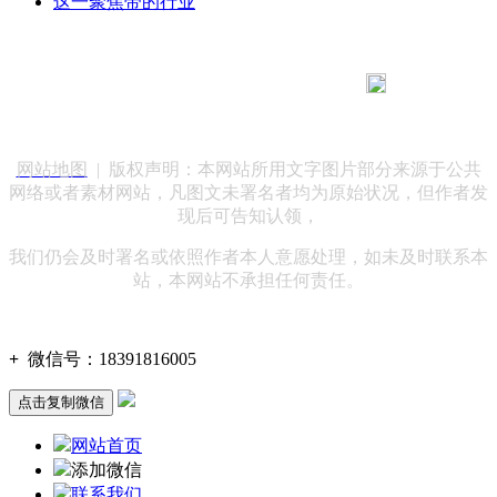
这一聚焦带的行业
183 9181 6005
客服热线：
客服QQ：10014803 公司地址：陕西省咸阳市秦都区世纪大
道华宇双子星A座 法律顾问：陕西润丰律师事务所
网站地图
| 版权声明：本网站所用文字图片部分来源于公共
网络或者素材网站，凡图文未署名者均为原始状况，但作者发
现后可告知认领，
我们仍会及时署名或依照作者本人意愿处理，如未及时联系本
站，本网站不承担任何责任。
+
微信号：
18391816005
点击复制微信
网站首页
添加微信
联系我们