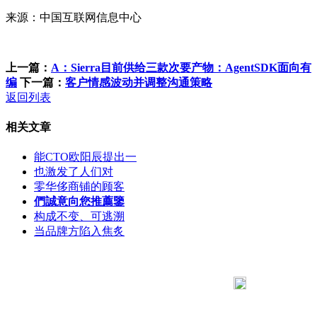
来源：中国互联网信息中心
上一篇：
A：Sierra目前供给三款次要产物：AgentSDK面向有
编
下一篇：
客户情感波动并调整沟通策略
返回列表
相关文章
能CTO欧阳辰提出一
也激发了人们对
零华侈商铺的顾客
們誠意向您推薦鑒
构成不变、可逃溯
当品牌方陷入焦炙
183 9181 6005
客服热线：
客服QQ：10014803 公司地址：陕西省咸阳市秦都区世纪大
道华宇双子星A座 法律顾问：陕西润丰律师事务所