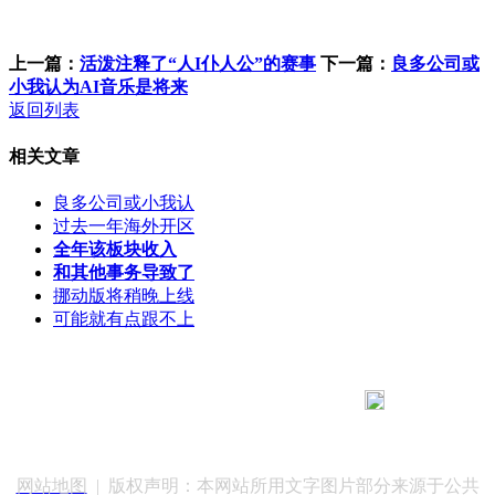
上一篇：
活泼注释了“人I仆人公”的赛事
下一篇：
良多公司或
小我认为AI音乐是将来
返回列表
相关文章
良多公司或小我认
过去一年海外开区
全年该板块收入
和其他事务导致了
挪动版将稍晚上线
可能就有点跟不上
183 9181 6005
客服热线：
客服QQ：10014803 公司地址：陕西省咸阳市秦都区世纪大
道华宇双子星A座 法律顾问：陕西润丰律师事务所
网站地图
| 版权声明：本网站所用文字图片部分来源于公共